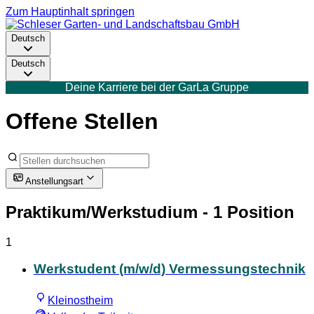
Zum Hauptinhalt springen
Deutsch
Deutsch
Deine Karriere bei der GarLa Gruppe
Offene Stellen
Anstellungsart
Praktikum/Werkstudium
- 1 Position
1
Werkstudent (m/w/d) Vermessungstechnik
Kleinostheim