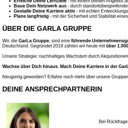
Erreiche Deine Lernziele
- mit einem breiten Angebot 
Baue Dein Netzwerk aus
- durch standortübergreifen
Gestalte Deine Karriere aktiv
- mit echten Entwicklung
Plane langfristig
- mit der Sicherheit und Stabilität ei
ÜBER DIE GARLA GRUPPE
Wir, die
GarLa Gruppe
, sind eine
führende Unternehmensgr
Deutschland. Gegründet 2019 zählen wir heute mit
über 1.000
Unsere Strategie: nachhaltiges Wachstum durch Akquisitionen
Wachse über Dich hinaus. Mach Deine Karriere in der Gar
Neugierig geworden? Erfahre noch mehr über unsere Gruppen
DEINE ANSPRECHPARTNERIN
Bei Rückfrage