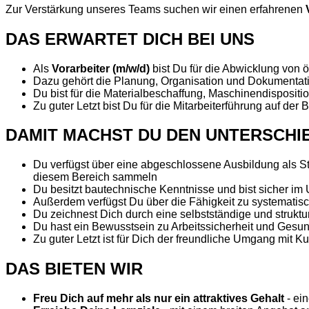
Zur Verstärkung unseres Teams suchen wir einen erfahrenen
V
DAS ERWARTET DICH BEI UNS
Als
Vorarbeiter (m/w/d)
bist Du für die Abwicklung von 
Dazu gehört die Planung, Organisation und Dokumentati
Du bist für die Materialbeschaffung, Maschinendisposit
Zu guter Letzt bist Du für die Mitarbeiterführung auf der 
DAMIT MACHST DU DEN UNTERSCHI
Du verfügst über eine abgeschlossene Ausbildung als St
diesem Bereich sammeln
Du besitzt bautechnische Kenntnisse und bist sicher i
Außerdem verfügst Du über die Fähigkeit zu systemat
Du zeichnest Dich durch eine selbstständige und struktu
Du hast ein Bewusstsein zu Arbeitssicherheit und Gesu
Zu guter Letzt ist für Dich der freundliche Umgang mit 
DAS BIETEN WIR
Freu Dich auf mehr als nur ein attraktives Gehalt
- ein