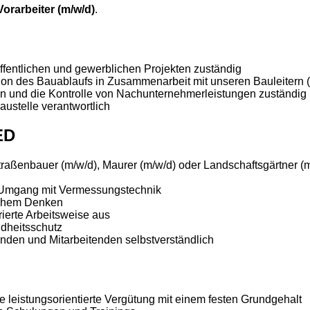
orarbeiter
(m/w/d)
.
öffentlichen und gewerblichen Projekten zuständig
on des Bauablaufs in Zusammenarbeit mit unseren Bauleitern 
ion und die Kontrolle von Nachunternehmerleistungen zuständig
Baustelle verantwortlich
ED
raßenbauer (m/w/d), Maurer (m/w/d) oder Landschaftsgärtner (m
m Umgang mit Vermessungstechnik
ischem Denken
rierte Arbeitsweise aus
ndheitsschutz
Kunden und Mitarbeitenden selbstverständlich
e leistungsorientierte Vergütung mit einem festen Grundgehalt